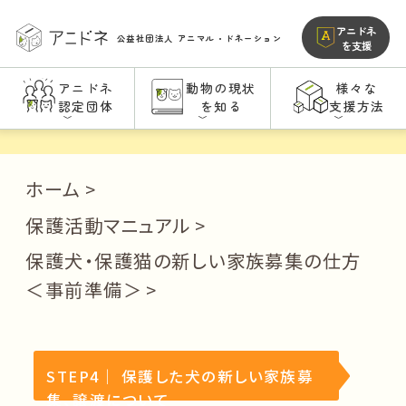
アニドネ
公益社団法人
アニマル・ドネーション
を支援
アニドネ
動物の現状
様々な
認定団体
を知る
支援方法
ホーム
保護活動マニュアル
保護犬・保護猫の新しい家族募集の仕方
＜事前準備＞
STEP4｜ 保護した犬の新しい家族募
集、譲渡について