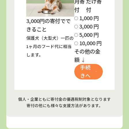
月寄
だけ寄
付
付
1,000
円
3,000
円の寄付でで
3,000
円
きること
5,000
円
保護犬（大型犬）一匹の
10,000
円
1ヶ月のフード代に相当
その他の金
します。
寄付
額
↓
手続
きへ
進む
個人・企業ともに
寄付金の優遇税制対象
となります
寄付の他にも
様々な支援方法
があります。