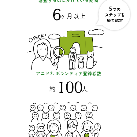
審査するのにかけている期間
6
ヶ月以上
アニドネ
ボランティア登録者数
100
約
人