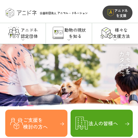
アニドネ
公益社団法人
アニマル・ドネーション
を支援
アニドネ
動物の現状
様々な
認定団体
を知る
支援方法
カタチに。
キモチを
ご支援を
法人の皆様へ
検討の方へ