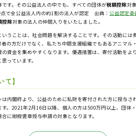
体です。その公益法人の中でも、すべての団体が
税額控除
対
時点で全公益法人内の約1割の法人が認定 出典：
公益認定委
額控除
対象の法人の仲間入りをいたしました。
ということは、社会問題を解決することです。その活動には
付者の方だけでなく、私たち中間支援組織でもあるアニマル
援の資金を集めやすくなります。優遇措置は、寄付活動をよ
と思っています。
いて】
ンは内閣府より、公益のために私財を寄付された方に授与さ
。2021年2月16日以降、個人の方は500万円以上、団体・
場合に紺綬褒章授与申請の対象となります。