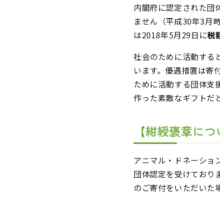
内閣府に認定された団
ません（平成30年3月
は2018年5月29日に
税
社会のために活動する
います。優遇措置は寄
ために活動する団体支
作った素敵なギフトだ
【紺綬褒章につ
アニマル・ドネーショ
団体認定を受けております
のご寄付をいただいた