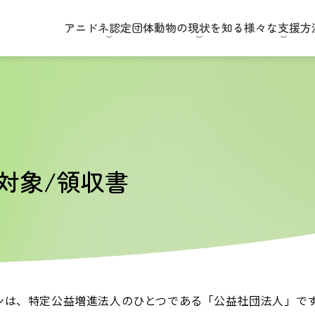
アニドネ
認定団体
動物の現状
を知る
様々な
支援方
対象/領収書
ンは、特定公益増進法人のひとつである「公益社団法人」で