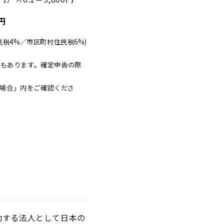
0円
税4%／市区町村住民税6%)
合もあります。確定申告の際
た場合」内をご確認くださ
動する法人として日本の