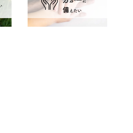
万が一
に
い
備
えたい