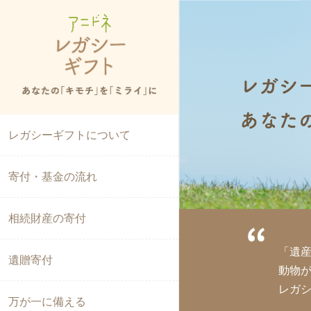
なぜレガシーギフトが必要？
レガシーギフトについて
アニドネのレガシーギフトの特徴
寄付・基金の流れ
専門家からのメッセージ
相続財産の寄付
「遺
提携機関のご紹介
遺贈寄付
動物
レガ
レガシーギフトを活用して目指す世界
万が一に備える