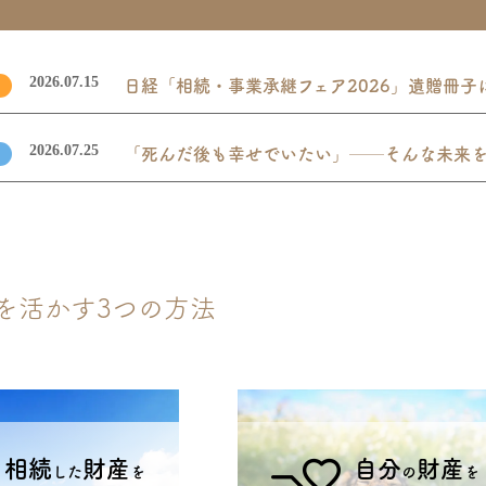
2026.07.15
日経「相続・事業承継フェア2026」遺贈冊子
2026.07.25
「死んだ後も幸せでいたい」──そんな未来
を活かす3つの方法
相続
財産
自分
財産
した
を
の
を