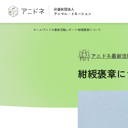
公益社団法人
アニマル・ドネーション
ホーム
アニドネ最新活動レポート
紺綬褒章について
アニドネ最新活
紺綬褒章に