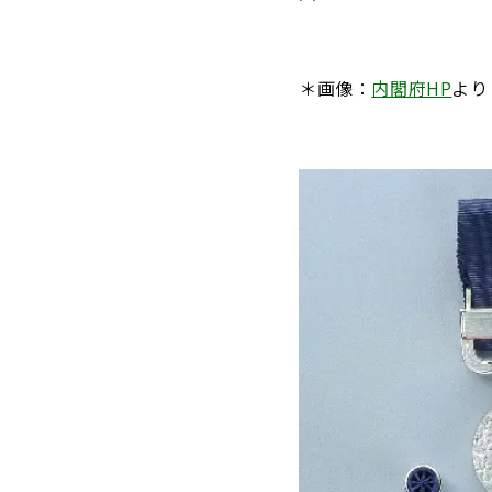
＊画像：
内閣府HP
より