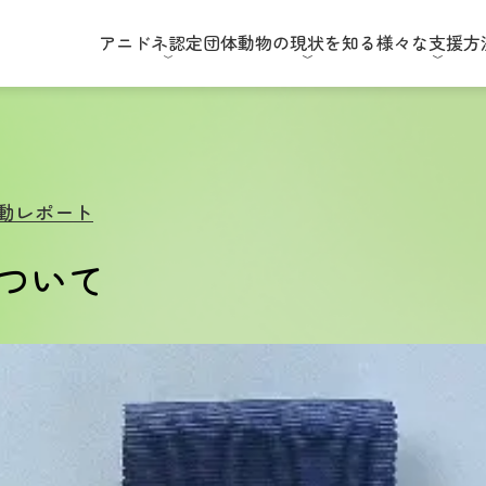
アニドネ
認定団体
動物の現状
を知る
様々な
支援方
動レポート
ついて