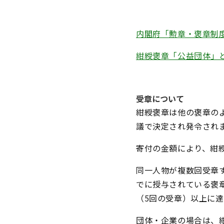
内閣府「勲章・褒章制
紺綬褒章「公益団体」
受章について
紺綬褒章は他の褒章の
議で決定され発令され
寄付の金額により、紺
同一人物が複数回受章
でに授与されている褒
（5回の受章）以上に
団体・企業の場合は、