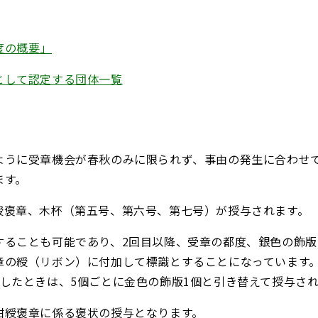
度の概要」
として認定する団体⼀覧
ように受章機会が春秋のみに限られず、事由の発生に合わせ
ます。
綬褒章、木杯（第五号、第六号、第七号）が授与されます。
することも可能であり、2回目以降、受章の都度、銀色の飾版
章の綬（リボン）に付加して標識とすることになっています。
達したときは、5個ごとに金色の飾版1個と引き替えて授与さ
紺綬褒章に係る褒状の授与となります。