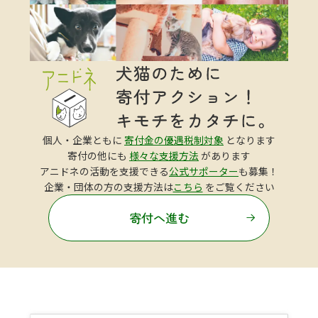
個人・企業ともに
寄付金の優遇税制対象
となります
寄付の他にも
様々な支援方法
があります
アニドネの活動を支援できる
公式サポーター
も募集！
企業・団体の方の支援方法は
こちら
をご覧ください
寄付へ進む