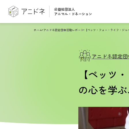
公益社団法人
アニマル・ドネーション
ホーム
アニドネ認定団体活動レポート
アニドネ認定団
【ペッツ・
の心を学ぶ、