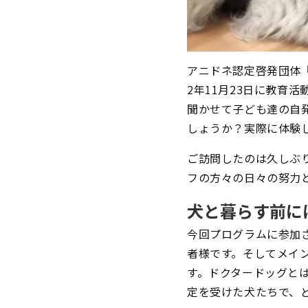
アニドネ認定
啓発団体
2年11月23日に教育活
聞かせて子ども達の自発
しょうか？実際に体験
ご訪問したのは久しぶ
フの方々の日々の努力
犬と暮らす前に
今回プログラムに参加
者様です。そしてメイ
す。
ドクタードッグと
定を受けた犬たちで、