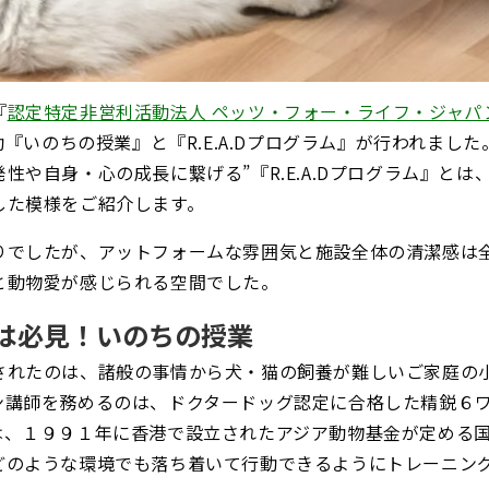
『
認定特定非営利活動法人 ペッツ・フォー・ライフ・ジャパ
動『いのちの授業』と『R.E.A.Dプログラム』が行われまし
性や自身・心の成長に繋げる”『R.E.A.Dプログラム』と
した模様をご紹介します。
りでしたが、アットフォームな雰囲気と施設全体の清潔感は
と動物愛が感じられる空間でした。
は必見！いのちの授業
されたのは、諸般の事情から犬・猫の飼養が難しいご家庭の
ン講師を務めるのは、
ドクタードッグ
認定に合格した精鋭６
は、１９９１年に香港で設立されたアジア動物基金が定める
どのような環境でも落ち着いて行動できるようにトレーニン