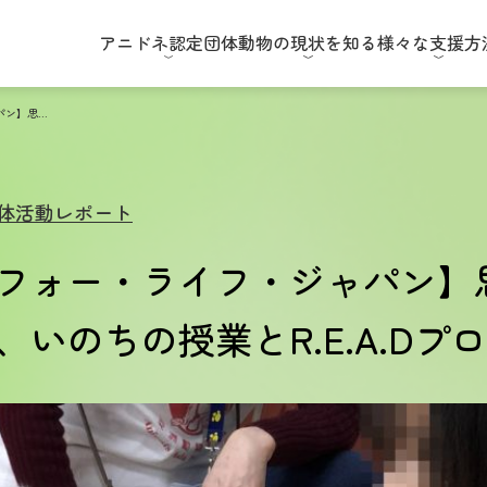
アニドネ
認定団体
動物の現状
を知る
様々な
支援方
【ペッツ・フォー・ライフ・ジャパン】思いやりの心を学ぶ、いのちの授業とR.E.A.Dプログラム
体活動レポート
フォー・ライフ・ジャパン】
いのちの授業とR.E.A.Dプ