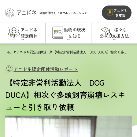
アニドネ
公益社団法人
アニマル・ドネーション
を支援
アニドネ
動物の現状
様々な
認定団体
を知る
支援方法
ホーム
アニドネ認定団体活動レポート
【特定非営利活動法人 DOG DUCA】相次ぐ多頭飼育崩壊レスキューと引き取り依頼
アニドネ認定団体活動レポート
【特定非営利活動法人 DOG
DUCA】相次ぐ多頭飼育崩壊レスキ
ューと引き取り依頼