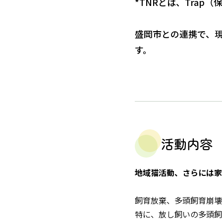
*TNRとは、Trap（
盛岡市との連携で、現
す。
活動内容
地域猫活動、さらには家
飼育放棄、多頭飼育崩壊
特に、放し飼いの多頭飼