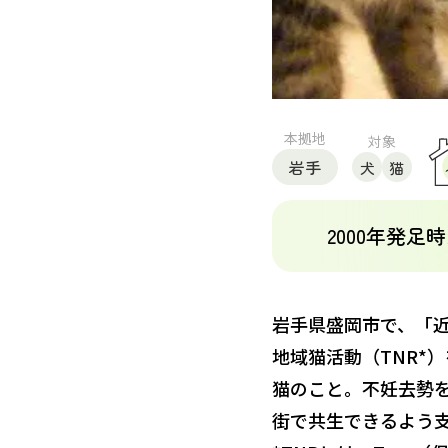
本拠地
対象
岩手
犬
猫
2000年発
岩手県盛岡市で、「
地域猫活動（TNR*
猫のこと。不妊去勢
街で共生できるよう