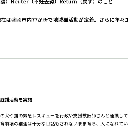
保護）Neuter（不妊去勢）Return（戻す）のこと
在は盛岡市内77か所で地域猫活動が定着。さらに年々
庭猫活動を実施
の犬や猫の緊急レスキューを行政や支援獣医師さんと連携して
育崩壊の猫達は十分な世話もされないまま育ち、人になれてい