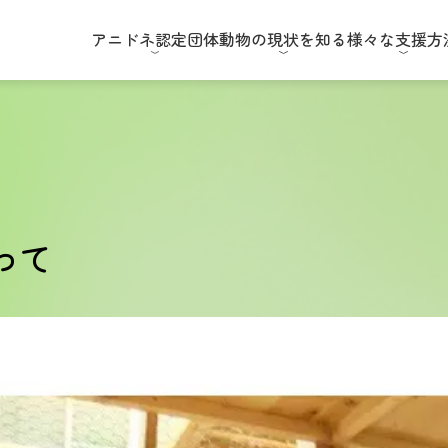
アニドネ
認定団体
動物の現状
を知る
様々な
支援方
わて