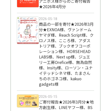
アニポス様からのご寄付報告
★2026年4月分
2026-05-18
商品の一部を寄付★2026年3月
分★EXNOA様、ヴァンドーム
ヤマダ様、Reach Script様、ク
ロノス様、こころ様、アダス
トリア様、ブックオフコーポ
レーション様、HORSEHEAD
LABS様、Next up様、ジュエ
リー工房Orefice様、無為自然
様、Insity様、ローソン・ユナ
イテッドシネマ様、たまさん
ちのホゴネコ様、kakuo
gadgets様
2026-05-15
ご寄付報告★2026年3月分★地
方創生様、LINEヤフー様、BS