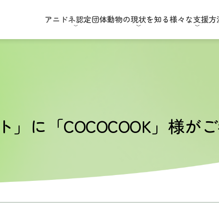
アニドネ
認定団体
動物の現状
を知る
様々な
支援方
ト」に「COCOCOOK」様が