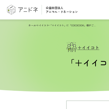
公益社団法人
アニマル・ドネーション
ホーム
＋イイコト
「＋イイコト」に「COCOCOOK」様がご参画
＋イイコト
「＋イイコ