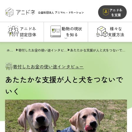
アニドネ
公益社団法人
アニマル・ドネーション
を支援
アニドネ
動物の現状
様々な
認定団体
を知る
支援方法
ホーム
寄付したお金の使い途インタビュー
あたたかな支援が人と犬をつないでいく
寄付したお金の使い途インタビュー
あたたかな支援が人と犬をつないで
いく