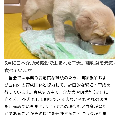
5月に日本介助犬協会で生まれた子犬。離乳食を元気
食べています
「当会では事業の安定的な継続のため、自家繁殖およ
び国内外の育成団体と協力して、計画的な繁殖・育成を
行っています。育成する中で、介助犬やDI犬®
（
※
）に
向く犬、
PR
犬として期待できる犬などそれぞれの適性
を見極めていきますが、いずれの場合も犬自身が健や
かであることがその良さを発揮することにつながりま