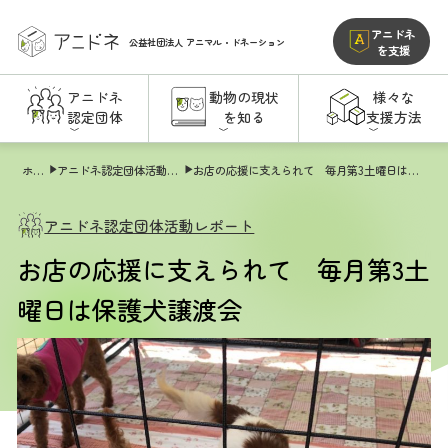
アニドネ
公益社団法人
アニマル・ドネーション
を支援
アニドネ
動物の現状
様々な
認定団体
を知る
支援方法
ホーム
アニドネ認定団体活動レポート
お店の応援に支えられて 毎月第3土曜日は保護犬譲渡会
アニドネ認定団体活動レポート
お店の応援に支えられて 毎月第3土
曜日は保護犬譲渡会