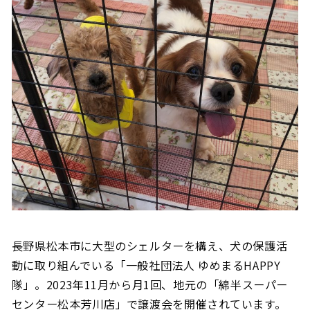
長野県松本市に大型のシェルターを構え、犬の保護活
動に取り組んでいる「一般社団法人 ゆめまる
HAPPY
隊」。
2023
年
11
月から月
1
回、地元の「綿半スーパー
センター松本芳川店」で譲渡会を開催されています。