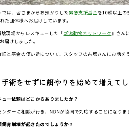
ンでは、皆さまからお預かりした
緊急支援基金
を10頭以上
られた団体様へお届けしています。
育崩壊現場からレスキューした『
新潟動物ネットワーク
』さん
円をお届けしました。
詳細と基金の使い途について、スタッフの古塩さんにお話を
秋、手術をせずに餌やりを始めて増えて
キュー依頼はどこからありましたか？
センターに相談が行き、NDNが協同で対応することになりま
頭飼育崩壊が起きたのでしょうか？