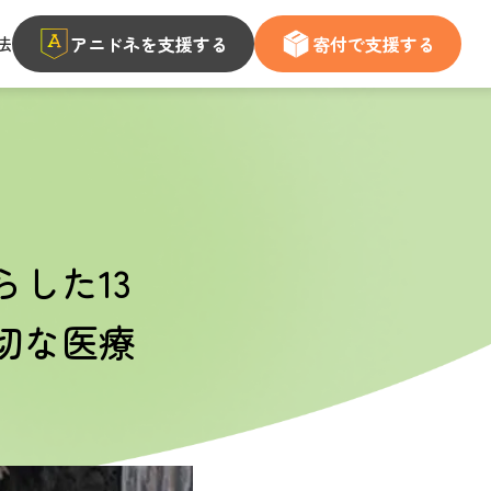
法
アニドネを支援する
寄付で支援する
した13
切な医療