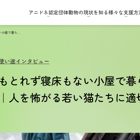
アニドネ
認定団体
動物の現状
を知る
様々な
支援方
寒い冬、暖もとれず寝床もない小屋で暮らした13頭の猫たち｜人を怖がる若い猫たちに適切な医療を
使い途インタビュー
もとれず寝床もない小屋で暮ら
｜人を怖がる若い猫たちに適