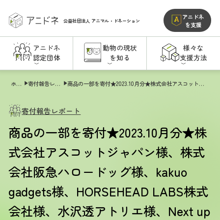
アニドネ
公益社団法人
アニマル・ドネーション
を支援
アニドネ
動物の現状
様々な
認定団体
を知る
支援方法
ホーム
寄付報告レポート
商品の一部を寄付★2023.10月分★株式会社アスコットジャパン様、株式会社阪急ハロードッグ様、kakuo gadgets様、HORSEHEAD LABS株式会社様、水沢透アトリエ様、Next up株式会社様、山と渓谷社様、クロノス様、chicoどうぶつ診療所様、合同会社EXNOA (DMM GAMES)様
寄付報告レポート
商品の一部を寄付★2023.10月分★株
式会社アスコットジャパン様、株式
会社阪急ハロードッグ様、kakuo
gadgets様、HORSEHEAD LABS株式
会社様、水沢透アトリエ様、Next up