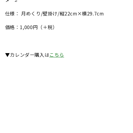
仕様： 月めくり
/
壁掛け
/
縦
22cm×
横
29.7cm
価格：
1,000
円（＋税）
▼カレンダー購入は
こちら