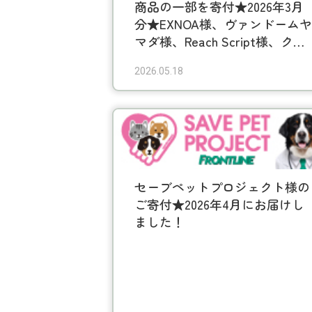
商品の一部を寄付★2026年3月
分★EXNOA様、ヴァンドームヤ
マダ様、Reach Script様、クロ
ノス様、こころ様、アダストリ
2026.05.18
ア様、ブックオフコーポレーシ
ョン様、HORSEHEAD LABS様
Next up様、ジュエリー工房
Orefice様、無為自然様、Insity
様、ローソン・ユナイテッドシ
ネマ様、たまさんちのホゴネコ
様、kakuo gadgets様
セーブペットプロジェクト様の
ご寄付★2026年4月にお届けし
ました！