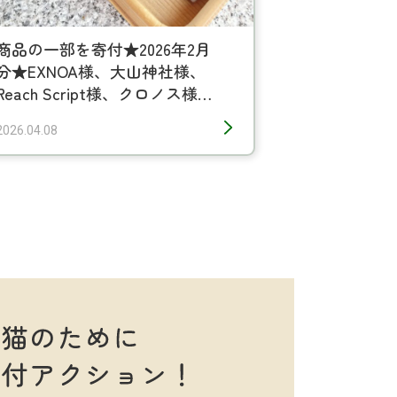
商品の一部を寄付★2026年2月
分★EXNOA様、大山神社様、
Reach Script様、クロノス様、
ブックオフコーポレーション
2026.04.08
様、kakuo gadgets様、
HORSEHEAD LABS様、Next up
様、エーアンドエスカンパニー
様