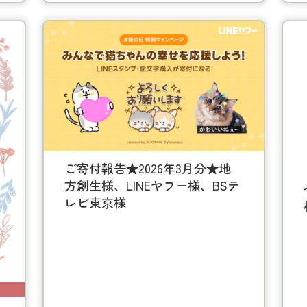
、
ロ
n
ご寄付報告★2026年3月分★地
方創生様、LINEヤフー様、BSテ
レビ東京様