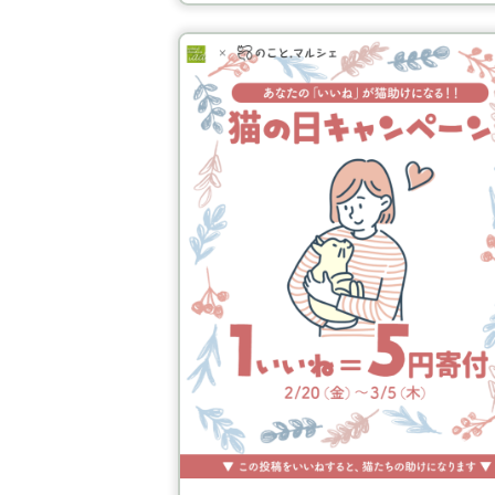
様、たまさんちのホゴネコ 様
ブックオフコーポレーション
様、kakuo gadgets様、
HORSEHEAD LABS様、阪急ハ
ードッグ様、愛眼様、Next up
様、シタディーンハーバーフロ
ント横浜様、エーアンドエスカ
ンパニー様、山加商店様、ciiro
tokyo様、豊栄産業様