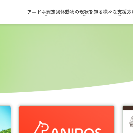
アニドネ
認定団体
動物の現状
を知る
様々な
支援方