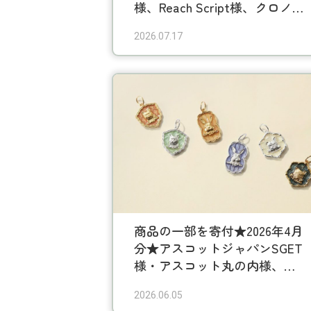
様、Reach Script様、クロノス
様、たまさんちのホゴネコ 様
2026.07.17
ブックオフコーポレーション
様、kakuo gadgets様、
HORSEHEAD LABS様、Next up
様、ペットライフスタイル様、
チタニストラボラトリーズ様
商品の一部を寄付★2026年4月
分★アスコットジャパンSGET
様・アスコット丸の内様、
EXNOA様、Reach Script様、ク
2026.06.05
ロノス様、アニコム損害保険