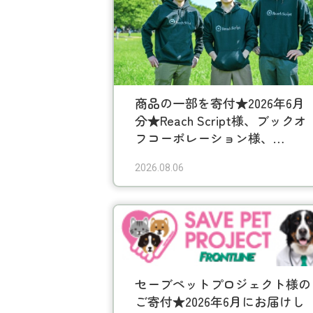
商品の一部を寄付★2026年6月
分★Reach Script様、ブックオ
フコーポレーション様、
momojiya様、ジュエリー工房
2026.08.06
Orefice様、EXNOA様、kakuo
gadgets様、Next up様、 mere
billee様、ヴァンドームヤマダ
様、クロノス様、HORSEHEAD
LABS様、ライフカード様
セーブペットプロジェクト様の
ご寄付★2026年6月にお届けし