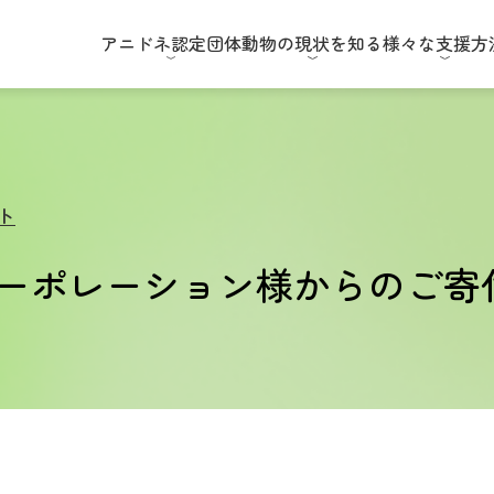
アニドネ
認定団体
動物の現状
を知る
様々な
支援方
ト
ーポレーション様からのご寄