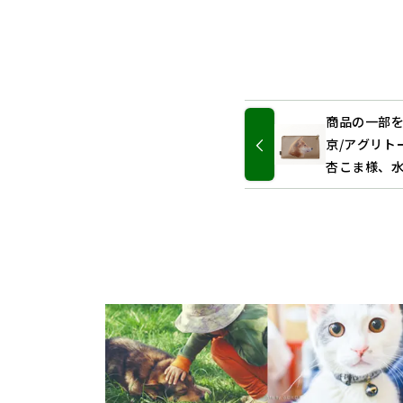
商品の一部を寄
京/アグリトー
杏こま様、
ットジャパ
社EXNOA (D