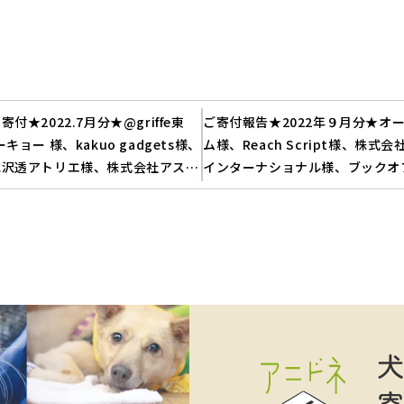
付★2022.7月分★@griffe東
ご寄付報告★2022年９月分★オ
キョー 様、kakuo gadgets様、
ム様、Reach Script様、株式
水沢透アトリエ様、株式会社アスコ
インターナショナル様、ブックオ
ン様、株式会社クロノス様、合同会
ション株式会社様、株式会イリオ
MM GAMES) 様
アイリンクス株式会社様、合同会社