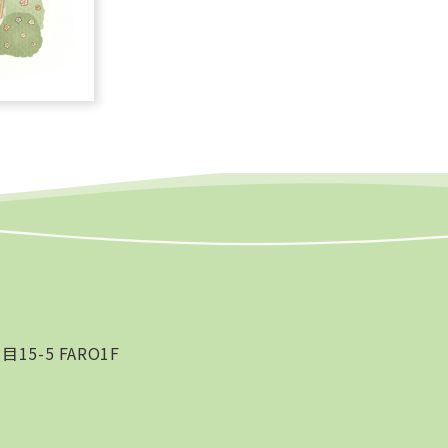
ン
5-5 FARO1F