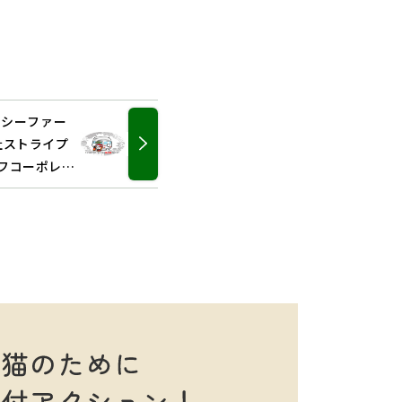
ーシーファー
会社ストライプ
フコーポレー
スマイル様、
NeCoNe様