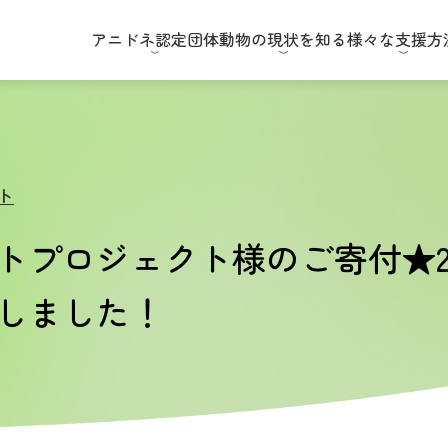
アニドネ
認定団体
動物の現状
を知る
様々な
支援方
ト
トプロジェクト様のご寄付★20
しました！