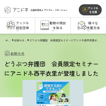
アニドネ
公益社団法人
アニマル・ドネーション
を支援
アニドネ
動物の現状
様々な
認定団体
を知る
支援方法
ホーム
お知らせ一覧
どうぶつ弁護団 会員限定セミナーにアニドネ西平衣里が登壇しました
お知らせ
どうぶつ弁護団 会員限定セミナー
にアニドネ西平衣里が登壇しました