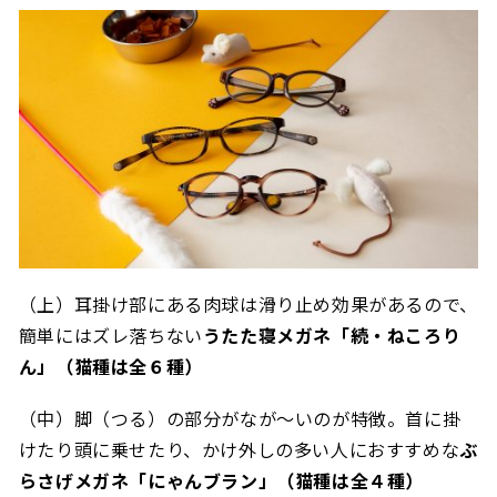
（上）耳掛け部にある肉球は滑り止め効果があるので、
簡単にはズレ落ちない
うたた寝メガネ「続・ねころり
ん」（猫種は全６種）
（中）脚（つる）の部分がなが～いのが特徴。首に掛
けたり頭に乗せたり、かけ外しの多い人におすすめな
ぶ
らさげメガネ「にゃんブラン」（猫種は全４種）