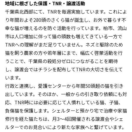
地域に根ざした保護・TNR・譲渡活動
千葉県北西部にて、TNRを毎週実施しています。これによ
り年間およそ280頭のさくら猫が誕生し、お外で暮らす不
幸な猫が増えるのを防ぐ活動を行っています。柏市、流山
市は人口増加に伴って猫の頭数も増えてきている一方で
TNRへの理解がまだ足りていません。ネズミ駆除のため
猫を飼う農家の方や若年層にまで、幅広く啓蒙活動を行
うことで、千葉県の殺処分ゼロにつながることを期待
し、譲渡会ではチラシを配布してTNRの大切さを伝えて
います。
行政と連携し、愛護センターから年間50頭超の猫を引き
出しています。そのほか、一般からの引き取り依頼にも対
応、TNR時には必要に応じて人慣れしている猫、子猫、
負傷猫を保護します。シェルターと預かり宅で治療や家猫
修行を経た猫たちは、月3～4回開催される譲渡会やシェ
ルターでのお見合いにより新たな家族へと繋げています。