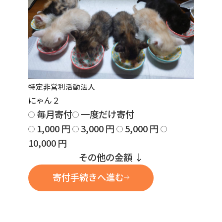
特定非営利活動法人
にゃん２
毎月寄付
一度だけ寄付
1,000
円
3,000
円
5,000
円
10,000
円
その他の金額
↓
寄付手続きへ進む