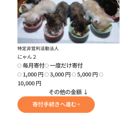
特定非営利活動法人
にゃん２
毎月寄付
一度だけ寄付
1,000
円
3,000
円
5,000
円
10,000
円
その他の金額
↓
寄付手続きへ進む