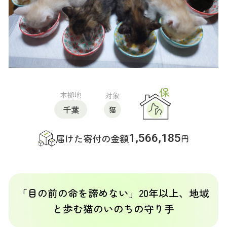
本拠地
対象
千葉
猫
1,566,185
届けた寄付の金額
円
「目の前の命を諦めない」20年以上、地域
と歩む猫のいのちの守り手