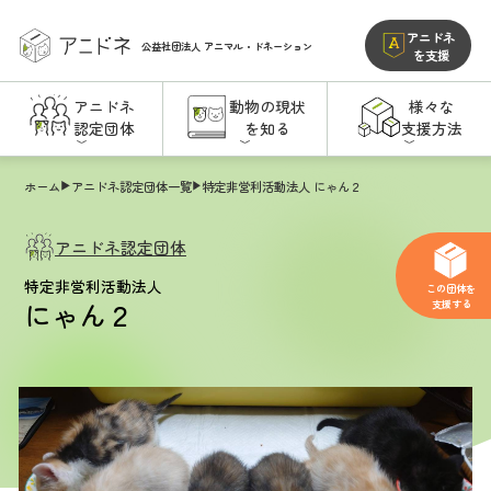
アニドネ
公益社団法人
アニマル・ドネーション
を支援
アニドネ
動物の現状
様々な
認定団体
を知る
支援方法
ホーム
アニドネ認定団体一覧
特定非営利活動法人 にゃん２
アニドネ認定団体
特定非営利活動法人
この団体を
にゃん２
支援する