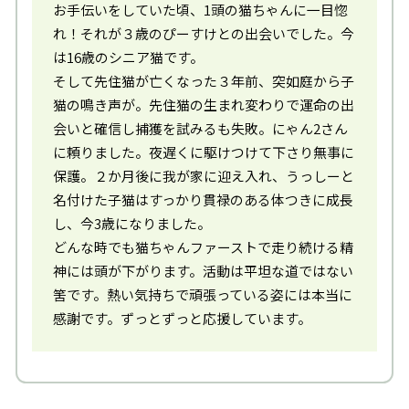
お手伝いをしていた頃、1頭の猫ちゃんに一目惚
れ！それが３歳のぴーすけとの出会いでした。今
は16歳のシニア猫です。
そして先住猫が亡くなった３年前、突如庭から子
猫の鳴き声が。先住猫の生まれ変わりで運命の出
会いと確信し捕獲を試みるも失敗。にゃん2さん
に頼りました。夜遅くに駆けつけて下さり無事に
保護。２か月後に我が家に迎え入れ、うっしーと
名付けた子猫はすっかり貫禄のある体つきに成長
し、今3歳になりました。
どんな時でも猫ちゃんファーストで走り続ける精
神には頭が下がります。活動は平坦な道ではない
筈です。熱い気持ちで頑張っている姿には本当に
感謝です。ずっとずっと応援しています。