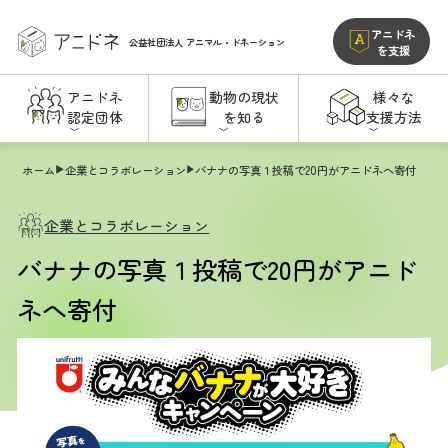
アニドネ
公益社団法人
アニマル・ドネーション
を支援
アニドネ
動物の現状
様々な
認定団体
を知る
支援方法
ホーム
企業とコラボレーション
バナナの写真１投稿で20円がアニドネへ寄付
企業とコラボレーション
バナナの写真１投稿で20円がアニド
ネへ寄付