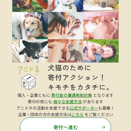
個人・企業ともに
寄付金の優遇税制対象
となります
寄付の他にも
様々な支援方法
があります
アニドネの活動を支援できる
公式サポーター
も募集！
企業・団体の方の支援方法は
こちら
をご覧ください
寄付へ進む