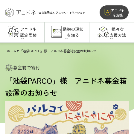
アニドネ
公益社団法人
アニマル・ドネーション
を支援
アニドネ
動物の現状
様々な
認定団体
を知る
支援方法
ホーム
「池袋PARCO」様 アニドネ募金箱設置のお知らせ
募金箱で寄付
「池袋PARCO」様 アニドネ募金箱
設置のお知らせ