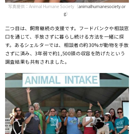
写真提供：Animal Humane Society（
animalhumanesociety.or
g
）
二つ目は、飼育継続の支援です。フードバンクや相談窓
口を通じて、手放さずに暮らし続ける方法を一緒に探
す。あるシェルターでは、相談者の約30%が動物を手放
さずに済み、3年弱で約1,500頭の収容を防げたという
調査結果も共有されました。