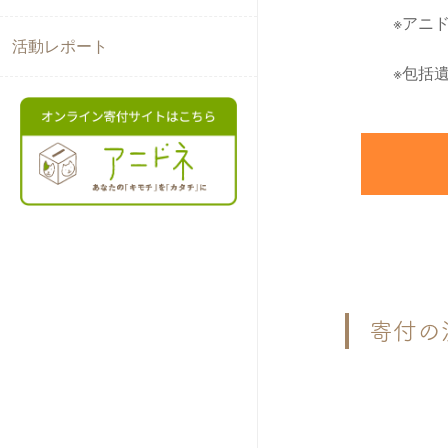
※アニ
活動レポート
※包括
寄付の