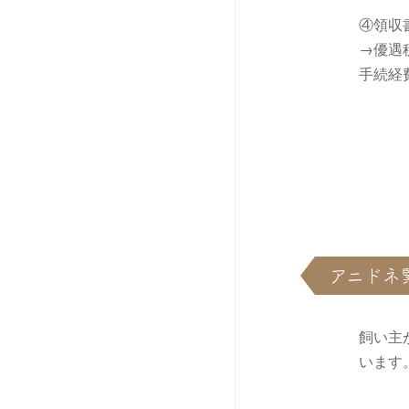
④領収
→優遇
手続経
アニドネ
飼い主
います