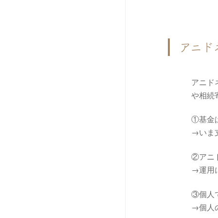
アニド
アニド
や相続
①基金
→いま
②アニ
→運用
③個人
→個人