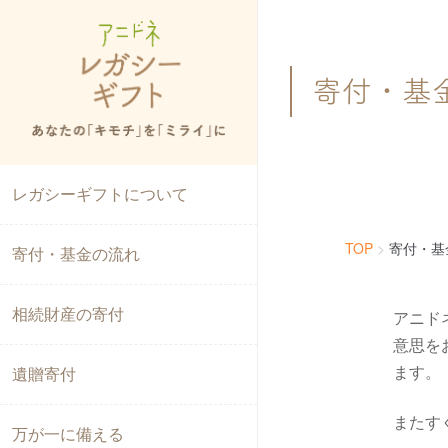
寄付・基
なぜレガシーギフトが必要？
レガシーギフトについて
TOP
寄付・基
アニドネのレガシーギフトの特徴
寄付・基金の流れ
専門家からのメッセージ
相続財産の寄付
アニド
意思を
ます。
提携機関のご紹介
遺贈寄付
またす
レガシーギフトを活用して目指す世界
万が一に備える