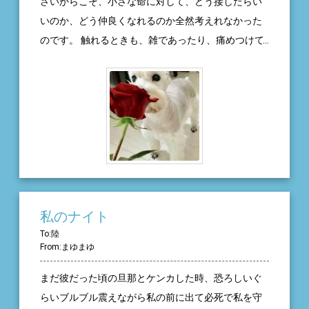
さいからこそ、小さな命に対して、どう接したらい
ナの腎臓が少しずつ悪くなり、21歳の初夏には次第
後どんなルーティンができるであろうか。その変わ
いのか、どう仲良くなれるのか全然考えれなかった
に弱っていった。そしてある快晴の朝、息づかいが
りゆくルーティンを楽しみつつ、一緒に平凡な毎日
のです。 触れるときも、雑であったり、痛めつけて
苦しそうになったアンナを腕に抱き、家族で見守っ
をいつまででも過ごしていきたい。
しまったこともありました。 ななはとても優しく
ていた。母が、アンナ、もういいよ、ありがとう
て、仲良くしてくれて、そんな優しさに甘えてしま
ね、と声をかけると、すーっと眠りについた。 父、
ったのかもしれません。 ななはすごく優しくて、可
母、私、妹、それぞれ、21年の間にそれぞれにピン
愛くて、犬のくせに猫みたいな気ままな性格で、ち
チがあったが、その度にアンナが心の傷を癒し、家
ょっとぽっちゃりな子でした。 ななが10歳のとき、
族を繋いでくれた。アンナ、ありがとう。またね！
散歩中に、最近近所に引っ越してきた大型犬に、噛
み付かれてしまったのです。そのとき私は高校生
で、学校の寮に住んでおり、母から電話で聞きまし
た。 電話では、母のすすり泣きの声とともに、 「な
私のナイト
なが…ななが…死んじゃった…」ということだけ聞き
To:陸
From:まゆまゆ
取れました。 私はなんかの冗談だろう、まだ10歳な
のにと思っていて、でもそれは勘違いでした。 寮か
まだ彼だった頃の旦那とケンカした時、恐ろしいぐ
ら速攻でタクシーを拾い、家に帰りました。 家には
らいブルブル震えながら私の前に出て必死で私を守