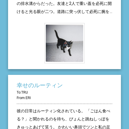
の排水溝からだった。友達と2人で重い蓋を必死に開
けると光る眼が二つ。道路に突っ伏して必死に腕を
伸ばして救いあげると、手のひらサイズの真っ黒な
綿毛の塊。これが、アンナと２０歳の私との初めて
の出会いだった。Tシャツの中に入れたその黒い綿毛
の塊は、ふわふわに軽くて飛んでいってしまいそう
だった。一人暮らしの私の部屋で、ヨチヨチ探検し
ていたね。初めてのオシッコもティッシュ箱のトイ
レで上手にできたよね。パイプベッドに倒した長い
板を上手に登ってきて、毎日一緒に寝たね。赤ちゃ
んすぎてピャーピャー鳴いてたね。様子を見にきた
幸せのルーティン
母は、ヨチヨチ歩きでピャ〜と出迎えたアンナに一
To:TRU
From:ERI
目でイチコロ。アンナは実家に連れ帰られて家族に
なった。それからは、家族のアイドルとして、みん
彼の日常はルーティン化されている。 「ごはん食べ
なを和ませ、家族を繋ぐ大切な存在になった。テレ
る？」と聞かれるのを待ち、ぴょんと跳ねしっぽを
ビの上に寝て画面に垂らした尻尾を揺らして、みん
きゅっとあげて笑う。 かわいい鼻頭でツンと私の足