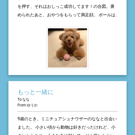
なを笑わせてたね。投げたオモチャを取ってきて、
を押す、それはおしっこ成功してます！の合図。褒
でも途中でポトリと落とすのね。真っ黒で毛艶も良
められたあと、おやつをもらって満足顔。 ボールは
く、長細い尻尾をピンと立ててお散歩するアンナを
気分で選びたいタイプ。アミアミボールかぴよぴよ
見て、「綺麗な猫だねぇ」「拾った猫なんですよ」
卵ちゃんをいくつか並べ追いかけっこ。走ったあと
という場面がよくあり、内心は、「愛情たっぷり注
は布の下にボールを隠しホリホリゲーム。 最近は
いでますから！」と嬉しかった。 そんなアンナも、
少々切ないルーティンも。14歳になった彼は耳の聞
私が転勤続きでなかなか会えなくなると、たまに帰
こえがかなり悪い。 昔はピンポンがなったら「誰か
省した私にシャーッと威嚇するようになった。とに
来たよ！」と私へ知らせるルーティンは無くなり、
かく母のことが大好きで、朝はお腹がすいたと母を
今はぐっすり寝たまんま。 そんな彼は物音で周りの
起こし、家の中ではいつも母の後を追い、夜は早く
動向を察知することができないため不安になるの
寝ようと母を呼びに来るのが日課だった。寂しかっ
か、いつも私を探す。 だから、新たなルーティン。
もっと一緒に
たけれど、アンナが心を許せる存在がいるのならそ
私が部屋から移動するときは待っててね、のハンド
To:なな
れで良かった。 アンナが18歳になった頃、私が実家
From:ゆうか
シグナルで安心させる。急にさわると驚くので、見
で暮らすようになると、アンナは私に再び心を許し
える角度から触る、寝ているときは鼻先から匂いで
9歳のとき、ミニチュアシュナウザーのななと出会い
てくれるようになった。今思えば、自分を置いて離
刺激を与える。お散歩は名前を呼んでも聞こえない
ました。 小さい頃から動物は好きだったけれど、小
れて暮らす私に怒っていたのかな。この頃からアン
から、ハーネスを2回引くのが動くよ、の合図。 今