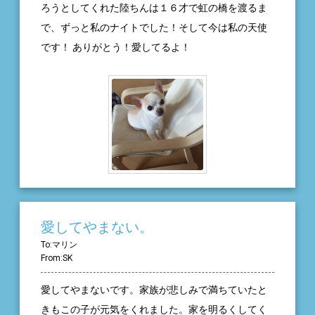
ななの姿はなく、母と父だけがソファーで座ってい
ろうとしてくれた陸ちんは１６才で虹の橋を渡るま
ました。 動物病院になながいることを知りました。
で、ずっと私のナイトでした！そして今は私の天使
翌日、動物病院の方から段ボールを受け取り、その
です！ ありがとう！愛してるよ！
ままペット火葬所へ。 泣きながらななを見送り、骨
だけになったななを見つめ、ひたすら泣きました。
ただただ、ななごめん、ななごめん。 もっと一緒に
仲良くしたかった。 本当にごめん、とひたすら思い
ました。 今の私がいるのも、ななと一緒に過ごせた
時間があったから、 本当にありがとう。 もう一度な
なにあいたいです。 暗い感じで申し訳ありません
が… ペットは本当に大好きです。 今は猫2匹と暮らし
ています。 もっと動物たちのために、自分ができる
愛してやまない。
ことを、していきたいですね。
To:マリン
From:SK
愛してやまないです。家族が悲しみで満ちていたと
きもこの子が元気をくれました。家を明るくしてく