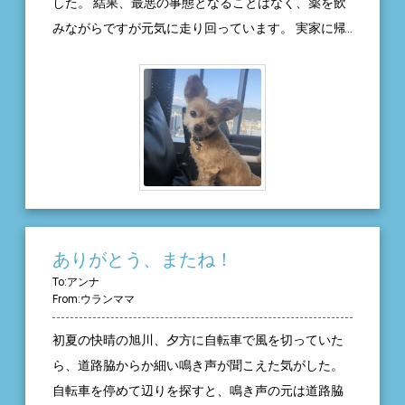
した。 結果、最悪の事態となることはなく、薬を飲
みながらですが元気に走り回っています。 実家に帰
ったら、走って駆け寄ってきてくれることが本当に
幸せです！ いつもありがとう。 これからもよろしく
ね。
ありがとう、またね！
To:アンナ
From:ウランママ
初夏の快晴の旭川、夕方に自転車で風を切っていた
ら、道路脇からか細い鳴き声が聞こえた気がした。
自転車を停めて辺りを探すと、鳴き声の元は道路脇