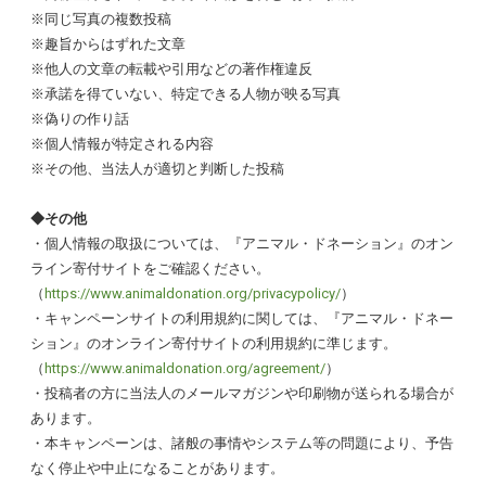
※
同じ写真の複数投稿
※
趣旨からはずれた文章
※
他人の文章の転載や引用などの著作権違反
※
承諾を得ていない、特定できる人物が映る写真
※
偽りの作り話
※
個人情報が特定される内容
※
その他、当法人が適切と判断した投稿
◆その他
・個人情報の取扱については、『アニマル・ドネーション』のオン
ライン寄付サイトをご確認ください。
（
https://www.animaldonation.org/privacypolicy/
）
・キャンペーンサイトの利用規約に関しては、『アニマル・ドネー
ション』のオンライン寄付サイトの利用規約に準じます。
（
https://www.animaldonation.org/agreement/
）
・投稿者の方に当法人のメールマガジンや印刷物が送られる場合が
あります。
・本キャンペーンは、諸般の事情やシステム等の問題により、予告
なく停止や中止になることがあります。