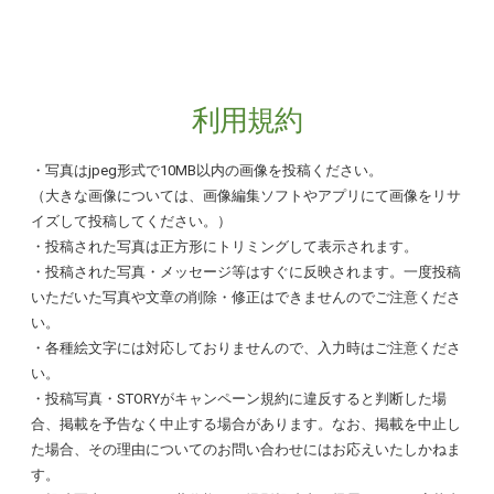
利用規約
◆写真・STORYに関する規約
・写真は
jpeg
形式で
10MB
以内の画像を投稿ください。
（大きな画像については、画像編集ソフトやアプリにて画像をリサ
イズして投稿してください。）
・投稿された写真は正方形にトリミングして表示されます。
・投稿された写真・メッセージ等はすぐに反映されます。一度投稿
いただいた写真や文章の削除・修正はできませんのでご注意くださ
い。
・各種絵文字には対応しておりませんので、入力時はご注意くださ
い。
・投稿写真・
STORY
がキャンペーン規約に違反すると判断した場
合、掲載を予告なく中止する場合があります。なお、掲載を中止し
た場合、その理由についてのお問い合わせにはお応えいたしかねま
す。