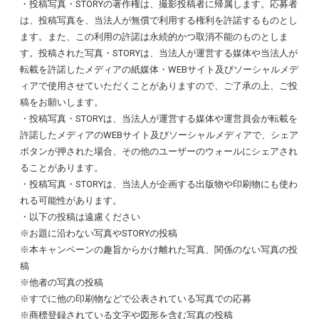
・投稿写真・
STORY
の著作権は、撮影投稿者に帰属します。応募者
は、投稿写真を、当法人が無償で利用する権利を許諾するものとし
ます。また、この利用の許諾は永続的かつ取消不能のものとしま
す。投稿された写真・
STORY
は、当法人が運営する媒体や当法人が
転載を許諾したメディアの紙媒体・
WEB
サイト及びソーシャルメデ
ィアで使用させていただくことがありますので、ご了承の上、ご投
稿をお願いします。
・投稿写真・
STORY
は、当法人が運営する媒体や運営員会が転載を
許諾したメディアの
WEB
サイト及びソーシャルメディアで、シェア
ボタンが押された場合、その他のユーザーのウォールにシェアされ
ることがあります。
・投稿写真・
STORY
は、当法人が企画する出版物や印刷物にも使わ
れる可能性があります。
・以下の投稿は遠慮ください
※
お題に沿わない写真や
STORY
の投稿
※
本キャンペーンの趣旨からかけ離れた写真、関係のない写真の投
稿
※
他者の写真の投稿
※
すでに他の印刷物などで公表されている写真での応募
※
商標登録されている文字や図形を含む写真の投稿