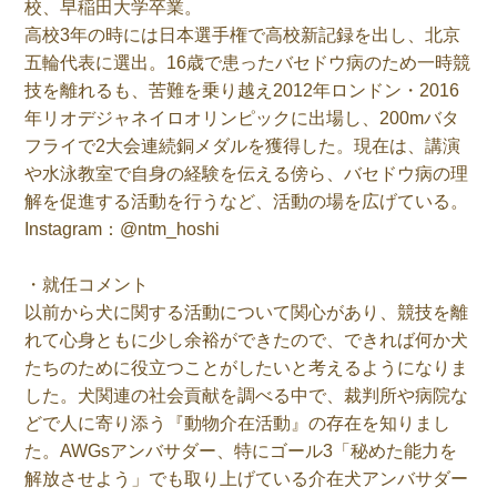
校、早稲田大学卒業。
高校3年の時には日本選手権で高校新記録を出し、北京
五輪代表に選出。16歳で患ったバセドウ病のため一時競
技を離れるも、苦難を乗り越え2012年ロンドン・2016
年リオデジャネイロオリンピックに出場し、200mバタ
フライで2大会連続銅メダルを獲得した。現在は、講演
や水泳教室で自身の経験を伝える傍ら、バセドウ病の理
解を促進する活動を行うなど、活動の場を広げている。
Instagram：@ntm_hoshi
・就任コメント
以前から犬に関する活動について関心があり、競技を離
れて心身ともに少し余裕ができたので、できれば何か犬
たちのために役立つことがしたいと考えるようになりま
した。犬関連の社会貢献を調べる中で、裁判所や病院な
どで人に寄り添う『動物介在活動』の存在を知りまし
た。AWGsアンバサダー、特にゴール3「秘めた能力を
解放させよう」でも取り上げている介在犬アンバサダー