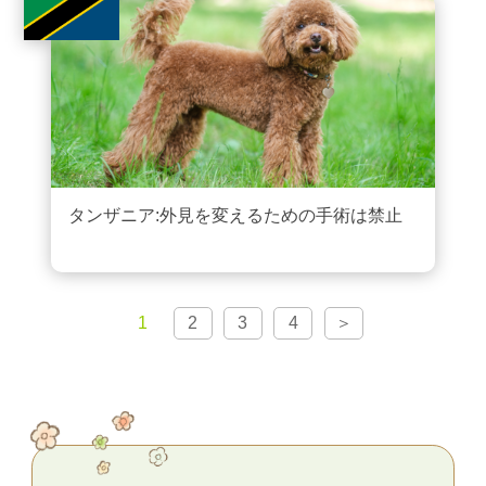
タンザニア:外見を変えるための手術は禁止
1
2
3
4
＞