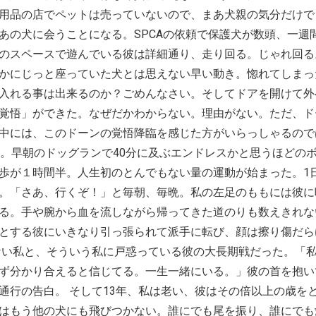
用品の店でペットは売っていないので、まあ犬親の気分だけで
あの犬に会うことになる。SPCAの依頼で保護犬が数頭、一週
のスペースで遊んでいる彼は詳細通り、走り回る。じゃれ回る
かにじっと座っていた犬とは思えない早い動き。惚れてしまっ
入れる事は出来るのか？ごめんなさい。そしてドアを開けて外
覚悟」ができた。なぜだかわからない。理由がない。ただ、ド
中には、このドーンの覚悟降臨を感じた方がいらっしゃるので
間。早朝のドッグランで40分に及ぶエンドレスかと思うほどの
歩が１時間半。人生初のとんでもない量の運動が始まった。1
。「さあ、行くぞ！」と毎朝、毎晩。私の左足のももには彼に
る。手や腕から血を流しながら帰ってきた道のりも数えきれな
とする彼にいきなり引っ張られて派手に転び、顔は擦り傷だら
ない私と、そういう私に戸惑っている彼の大長期戦だった。「
ず分かり合えると信じてる。一生一緒にいる。」彼の首を抱い
通行の告白。 そして13年、私は老い、彼はその倍以上の歳を
はもう他の犬にも飛びつかない。誰にでも尾を振り、誰にでも