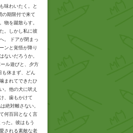
も味わいたく。と
間の期限付で来て
。物を蹴散らす。
た。しかし私に彼
へ。 ドアが閉まっ
ーンと覚悟が降り
はないだろうか。
ボール遊びと、夕方
日も休まず、どん
噛まれてできたひ
い。他の犬に吠え
け、歯もかけて
私は絶対離さない。
て何百回となく言
とった。彼はもう
愛される素敵な老