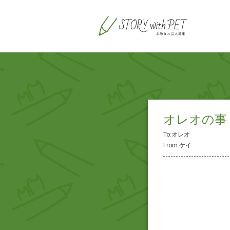
オレオの事
To:オレオ
From:ケイ