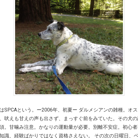
はSPCAという。ー2006年、初夏ー ダルメシアンの雑種。オ
、吠えも甘えの声も出さず、まっすぐ前をみていた。その犬の
須。甘噛み注意。かなりの運動量が必要。別離不安症。初心者
知識、経験ばかりではなく資格さえない。 その次の日曜日、