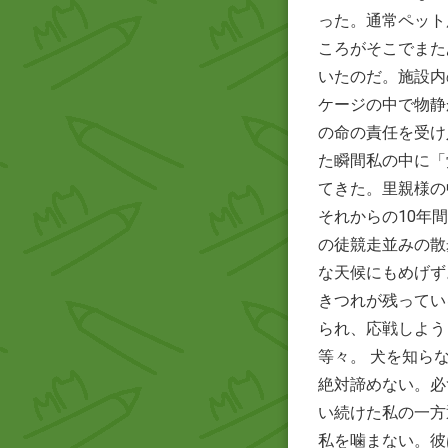
った。通常ペット
ころがそこでまた
いたのだ。施設内
ケージの中で物静
の命の責任を受け
た瞬間私の中に「
てきた。里親様の
それからの10年
の徒競走並みの散
な天候にもめげず
きつれが残ってい
られ、応戦しよう
等々。 犬を知ら
絶対諦めない。必
い続けた私の一方
私を噛まない。彼