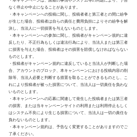
・本キャンペーンは、諸般の事情やシステム等の問題により、予告
なく停止や中止になることがあります。
・本キャンペーンへの投稿に関し、投稿者者と第三者との間に紛争
が生じた場合、投稿者は自らの責任と費用負担によりその紛争を解
決し、当法人に一切損害を与えないものとします。
・本キャンペーンへの参加に関し、投稿者がキャンペーン規約に違
反したり、不正行為もしくは違法行為により、当法人または第三者
に損害を与えた場合、投稿者はその損害を賠償しなければならない
ものとします。
・投稿者がキャンペーン規約に違反していると当法人が判断した場
合、アカウントのブロック、本キャンペーンにおける投稿内容の削
除等、当法人必要と判断する措置を取ることができるものとし、こ
れにより投稿者が被った損害について、当法人は一切責任を負わな
いものとします。
・本キャンペーンへの応募に関連して発生した投稿者または第三者
の損害、または当キャンペーンサイトの利用または利用停止もしく
はシステム不良により生じる損害について、当法人は一切の責任を
負わないものとします。
・本キャンペーン規約は、予告なく変更することがありますのでご
了承ください。