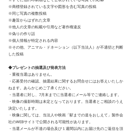
※商標登録されている文字や図形を含む写真の投稿
※同じ写真の複数投稿
※趣旨からはずれた文章
※他人の文章の転載や引用など著作権違反
※偽りの作り話
※個人情報が特定される内容
※その他、アニマル・ドネーション（以下当法人）が不適切と判断
した投稿
◆プレゼントの抽選及び発表方法
・重複当選はありません。
・応募受付の確認、抽選結果に関するお問合せにはお答えいたしか
ねます。あらかじめご了承ください。
・当選者に対し、7月末までに当選者にメール等でご連絡します。
・映像の撮影時期は未定となっております。当選者とご相談のうえ
決定いたします。
・映像に関しては、当法人や映画「駅までの道をおしえて」製作会
社のWEBサイトで公開される可能性があります。
・当選メールが不達の場合及び１週間以内にお届け先のご返信を頂