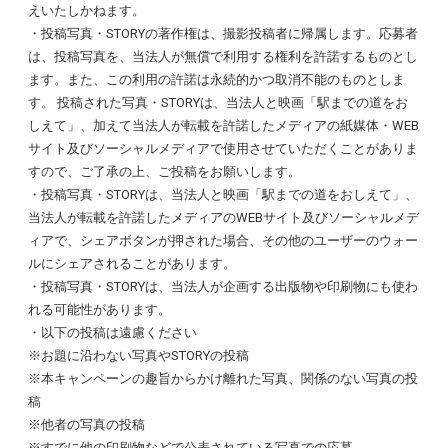
えいたしかねます。
・投稿写真・STORYの著作権は、撮影投稿者に帰属します。応募者
は、投稿写真を、当法人が無償で利用する権利を許諾するものとし
ます。また、この利用の許諾は永続的かつ取消不能のものとしま
す。 投稿された写真・STORYは、当法人と映画「駅までの道をお
しえて」、加えて当法人が転載を許諾したメディアの紙媒体・WEB
サイト及びソーシャルメディアで使用させていただくことがありま
すので、ご了承の上、ご投稿をお願いします。
・投稿写真・STORYは、当法人と映画「駅までの道をおしえて」、
当法人が転載を許諾したメディアのWEBサイト及びソーシャルメデ
ィアで、シェアボタンが押された場合、その他のユーザーのウォー
ルにシェアされることがあります。
・投稿写真・STORYは、当法人が企画する出版物や印刷物にも使わ
れる可能性があります。
・以下の投稿は遠慮ください
※お題に沿わない写真やSTORYの投稿
※本キャンペーンの趣旨からかけ離れた写真、関係のない写真の投
稿
※他者の写真の投稿
※すでに他の印刷物などで公表されている写真での応募