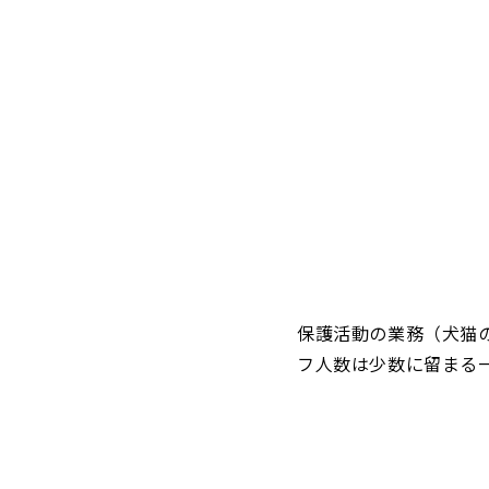
保護活動の業務（
犬猫
フ人数は
少数に留まる