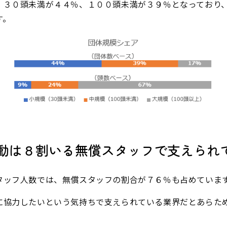
、３０頭未満が４４％、１００頭未満が３９％となっており
す。
体活動は８割いる無償スタッフで支えられ
タッフ人数では、無償スタッフの割合が７６％も占めていま
に協力したいという気持ちで支えられている業界だとあらた