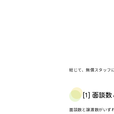
総じて、無償スタッフ
[1] 面
面談数と譲渡数がいず