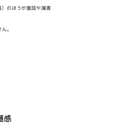
満）のほうが面談や譲渡
せん。
題感