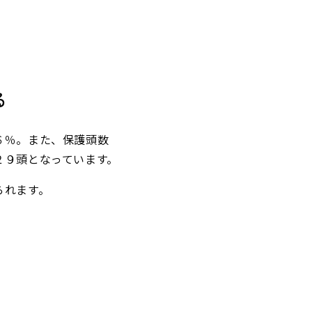
る
６％。また、保護頭数
２９頭となっています。
られます。