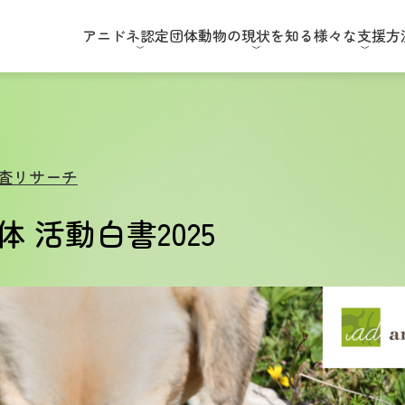
アニドネ
認定団体
動物の現状
を知る
様々な
支援方
査リサーチ
 活動白書2025